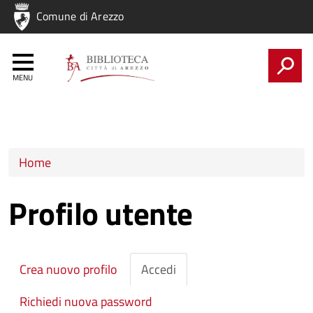
Regione
Comune di Arezzo
Nome
Regione
CERCA
Tu sei qui
Home
Profilo utente
Schede primarie
Crea nuovo profilo
Accedi
(scheda
attiva)
Richiedi nuova password